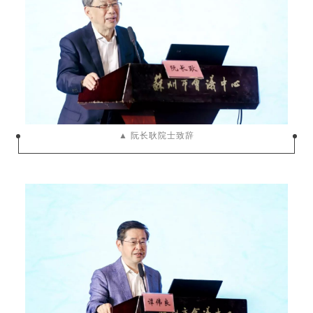
▲ 阮长耿院士致辞