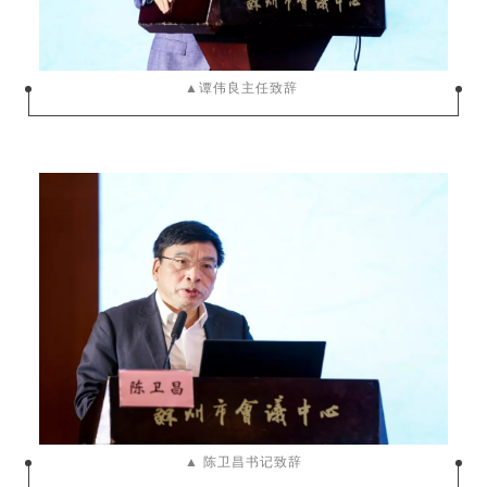
▲谭伟良主任致辞
▲ 陈卫昌书记致辞