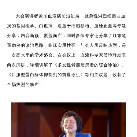
大会演讲者紧扣血液病前沿进展
，
就急性淋巴细胞白血
病的基因组学
、
白血病
、
造血干细胞移植
、
血栓止血等专题
分享
，
内容新颖
、
覆盖面广
，
同时多位专家还分享了疑难危
重病例的诊治思路
，
临床实用性强
，
与会人员反响热烈
，
是
一次高水平的学术盛会
。
在会议上
，
血液科专家傅琤琤发表
两次演讲
，
详细讲解了《多发性骨髓瘤患者的综合诊治》
、
《口服型蛋白酶体抑制剂的前世今生》等相关议题
，
收获了
全场热烈的掌声
。